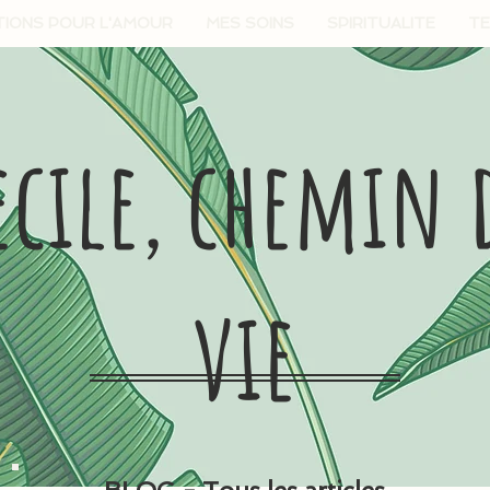
TIONS POUR L'AMOUR
MES SOINS
SPIRITUALITE
TE
ecile, chemin 
vie