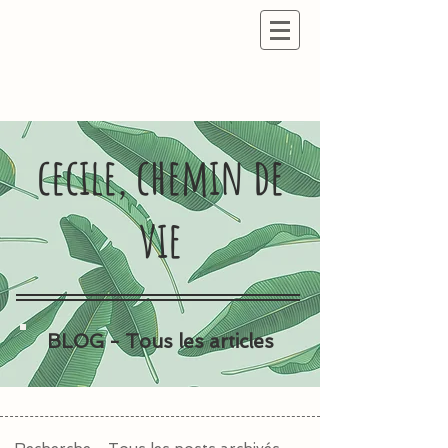
cecile, chemin de
vie
BLOG - Tous les articles