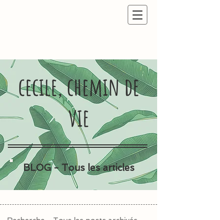
cecile, chemin de
vie
BLOG - Tous les articles