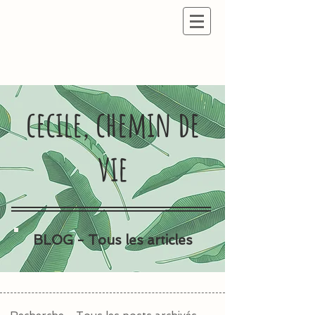
cecile, chemin de
vie
BLOG - Tous les articles