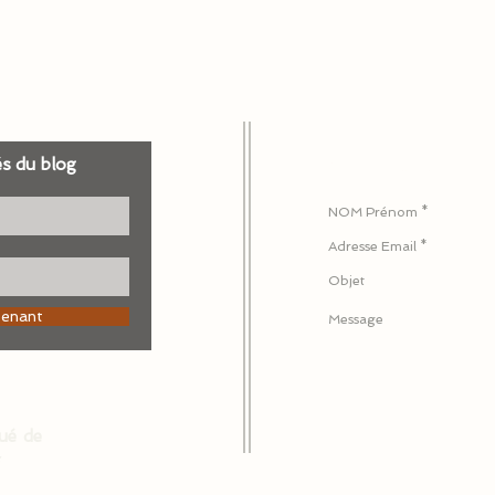
és du blog
Pour nous écrire ou 
tenant
ué de
: