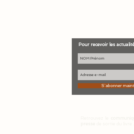
Pour recevoir les actualit
S`abonner main
Retrouvez le
communiq
presse
de sortie du livre