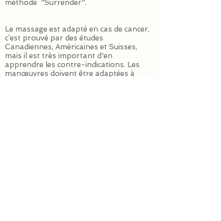
méthode "Surrender".
Le massage est adapté en cas de cancer,
c’est prouvé par des études
Canadiennes, Américaines et Suisses,
mais il est très important d'en
apprendre les contre-indications. Les
manœuvres doivent être adaptées à
chaque personne, à chaque maladie.
Poser une main juste, voilà mon métier,
parce que les mains ont un pouvoir
d'écoute et d'apaisement.
Catherine,
mars 2013
Pour recevoir les actualités du
blog