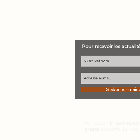
Pour recevoir les actualit
S`abonner main
Retrouvez le
communiq
presse
de sortie du livre