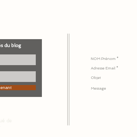
és du blog
Pour nous écrire ou 
tenant
ué de
: