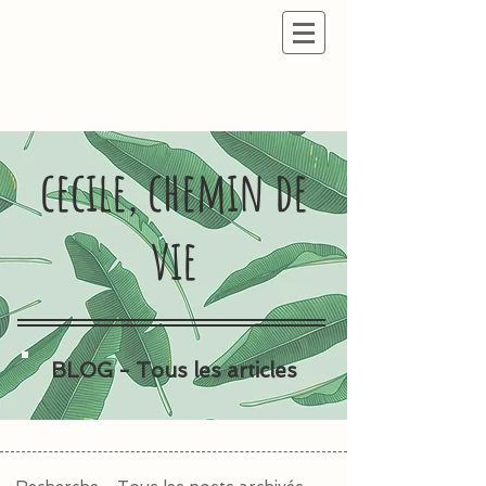
cecile, chemin de
vie
BLOG - Tous les articles