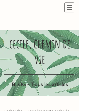
cecile, chemin de
vie
BLOG - Tous les articles