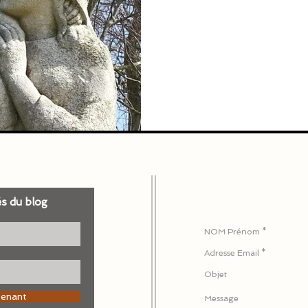
és du blog
Pour nous écrire ou 
tenant