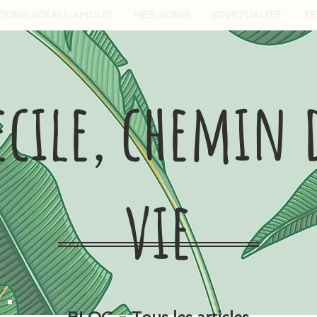
TIONS POUR L'AMOUR
MES SOINS
SPIRITUALITE
TE
ecile, chemin 
vie