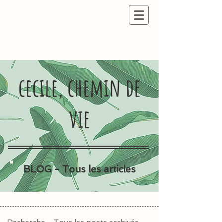
cecile, chemin de
vie
BLOG - Tous les articles