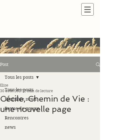
Post
Tous les posts
Elise
Tous les posts
30 août 2017
2 min de lecture
Cécile, Chemin de Vie :
Première news
une nouvelle page
Revue de presse
Rencontres
news