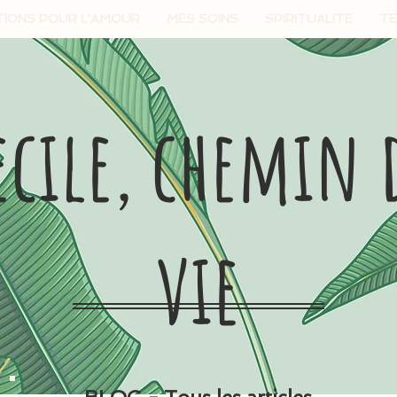
TIONS POUR L'AMOUR
MES SOINS
SPIRITUALITE
TE
ecile, chemin 
vie