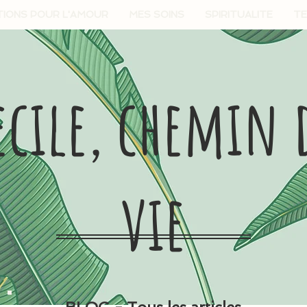
TIONS POUR L'AMOUR
MES SOINS
SPIRITUALITE
TE
ecile, chemin 
vie