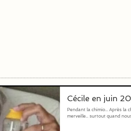
Cécile en juin 
Pendant la chimio... Après la chimio... Notre corps est une
merveille... surtout quand nous