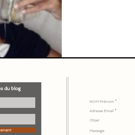
és du blog
Pour nous écrire ou 
tenant