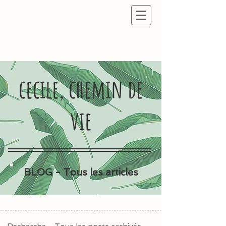
cecile, chemin de
vie
BLOG - Tous les articles