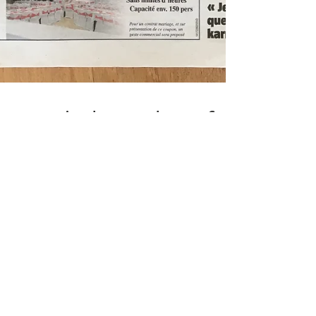
La Voix du Nord : on fait
la Une ! 🗞