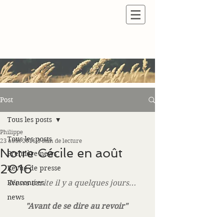
Post
Tous les posts
Philippe
Tous les posts
23 août 2016
3 min de lecture
Notre Cécile en août
Première news
2016
Revue de presse
Rencontres
News écrite il y a quelques jours...
news
"Avant de se dire au revoir" 