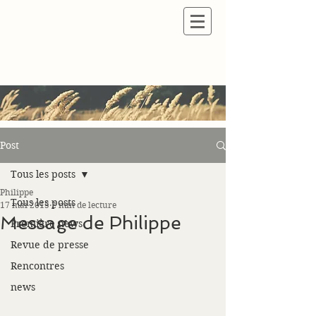
Post
Tous les posts
Philippe
Tous les posts
17 mai 2015
2 min de lecture
Message de Philippe
Première news
Revue de presse
Rencontres
news