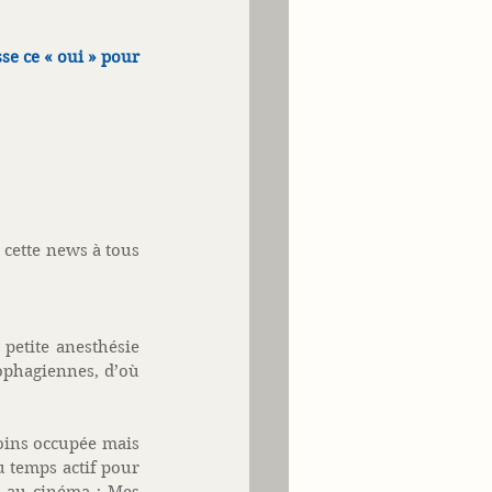
se ce « oui » pour 
   
 cette news à tous 
petite anesthésie 
phagiennes, d’où 
oins occupée mais 
u temps actif pour 