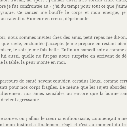
mon travail, au sport ; J’aimais aussi mes sorties entre amis
 je fus confrontée au « j’ai du temps pour tout ce que j’aime 
ysique. Ce cancer me bouffe le corps et mon énergie, je s
 au ralenti ». Humeur en creux, déprimante.
ir, nous sommes invités chez des amis, petit repas me dit-on, 
 que ravie, enchantée j’accepte. Je me prépare en restant bien 
ser, le soir je me fais belle. Enfin un samedi soir « comme a
ui aussi, quelle ne fut pas notre surprise en arrivant de dé
de la table, la peur monte en moi. 
parcours de santé savent combien certains lieux, comme certa
gants pour nos corps fragiles. De même que les sujets abordés p
ulièrement nos âmes sensibles ou encore que la bonne sant
devient agressante. 
e soirée, où j’allais le cœur si enthousiaste, commençait à me
t mon instinct a finalement réagi et c’est au moment du fro