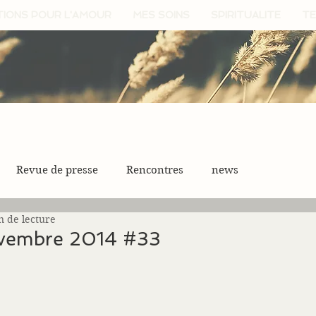
TIONS POUR L'AMOUR
MES SOINS
SPIRITUALITE
TE
Revue de presse
Rencontres
news
n de lecture
ovembre 2014 #33