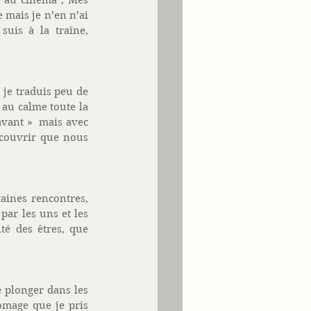
, au cinéma ; Mes 
mais je n’en n’ai 
uis à la traîne, 
je traduis peu de 
au calme toute la 
vant »  mais avec 
couvrir que nous 
ines rencontres, 
ar les uns et les 
é des êtres, que 
 plonger dans les 
mage que je pris 