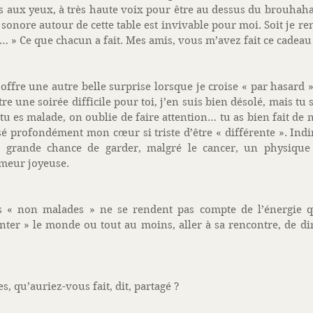
s aux yeux, à très haute voix pour être au dessus du brouhaha, j
 sonore autour de cette table est invivable pour moi. Soit je ren
 » Ce que chacun a fait. Mes amis, vous m’avez fait ce cadeau l
offre une autre belle surprise lorsque je croise « par hasard »
tre une soirée difficile pour toi, j’en suis bien désolé, mais tu sa
tu es malade, on oublie de faire attention… tu as bien fait de no
isé profondément mon cœur si triste d’être « différente ». Indi
e grande chance de garder, malgré le cancer, un physique 
meur joyeuse. 
es « non malades » ne se rendent pas compte de l’énergie 
nter » le monde ou tout au moins, aller à sa rencontre, de di
s, qu’auriez-vous fait, dit, partagé ? 