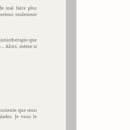
e mal faire plus 
Restons seulement 
himiothérapie que 
e… Alors, même si 
nsciente que mon 
ades. Je vous le 