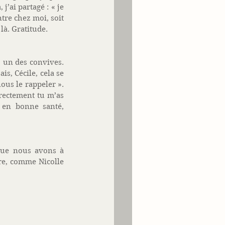
’ai partagé : « je 
tre chez moi, soit 
à. Gratitude. 
 un des convives. 
is, Cécile, cela se 
us le rappeler ».  
rectement tu m’as 
en bonne santé, 
que nous avons à 
re, comme Nicolle 