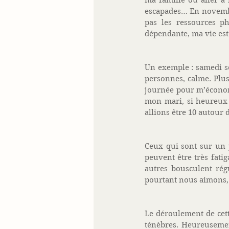
ma famille ou aller à 
escapades… En novembre
pas les ressources ph
dépendante, ma vie est
Un exemple : samedi so
personnes, calme. Plus
journée pour m’économi
mon mari, si heureux l
allions être 10 autour 
Ceux qui sont sur un 
peuvent être très fati
autres bousculent rég
pourtant nous aimons, 
Le déroulement de cett
ténèbres. Heureusemen