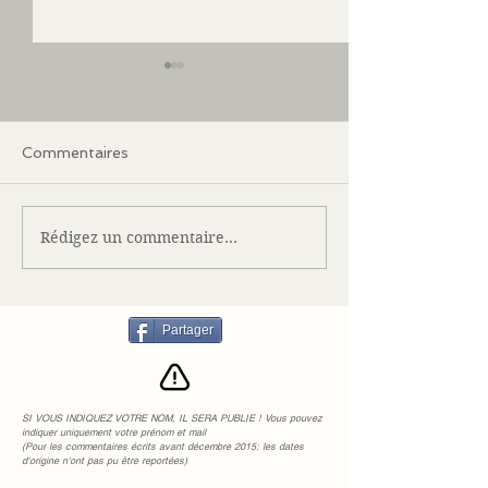
Commentaires
Cécile en juin 
Rédigez un commentaire...
Cécile en juillet 2016
#52
Partager
SI VOUS INDIQUEZ VOTRE NOM, IL SERA PUBLIE ! Vous pouvez
indiquer uniquement votre prénom et mail
(Pour les commentaires écrits avant décembre 2015: les dates
d'origine n'ont pas pu être reportées)