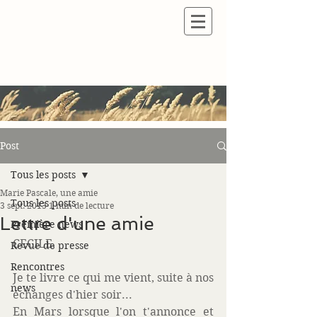
Post
Tous les posts
Marie Pascale, une amie
Tous les posts
3 sept. 2013
1 min de lecture
Lettre d'une amie
Première news
CECILE, 
Revue de presse
Rencontres
Je te livre ce qui me vient, suite à nos 
news
échanges d'hier soir... 
En Mars lorsque l'on t'annonce et 