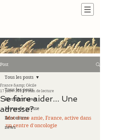
Post
Tous les posts
France &amp; Cécile
Tous les posts
17 janv. 2013
3 min de lecture
Se faire aider... Une
Première news
adresse?
Revue de presse
Rencontres
Mot d'une amie, France, active dans 
un centre d'oncologie
news