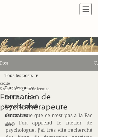
Post
Tous les posts
cecile
Tous les posts
5 sept. 2011
2 min de lecture
Formation de
Première news
psychothérapeute
Revue de presse
Rencontres
Convaincue que ce n’est pas à la Fac 
que l’on apprend le métier de 
news
psychologue, j’ai très vite recherché 