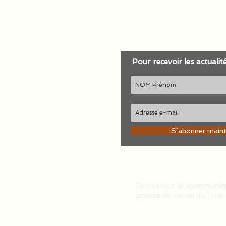
Pour recevoir les actualit
S`abonner main
Retrouvez le
communiq
presse
de sortie du livre