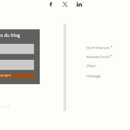
és du blog
Pour nous écrire ou 
tenant
ué de
: