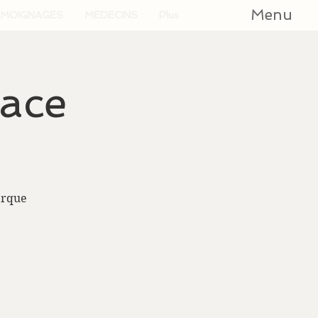
Menu
MOIGNAGES
MEDECINS
Plus
cace
erque