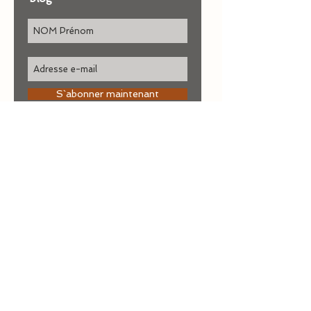
S`abonner maintenant
Retrouvez le
communiqué de
presse
de sortie du livre
:
Pour nous écrire ou
commander un livre