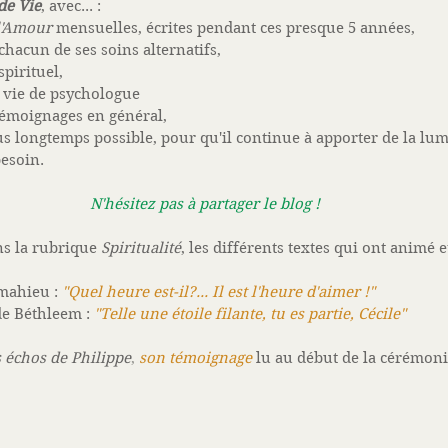
de Vie
, avec... : 
 l'Amour
 mensuelles, écrites pendant ces presque 5 années,  
chacun de ses soins alternatifs,  
irituel,  
a vie de psychologue   
 témoignages en général, 
plus longtemps possible, pour qu'il continue à apporter de la lu
esoin.
N'hésitez pas à partager le blog !
s la rubrique 
Spiritualité
, les différents textes qui ont animé 
mahieu : 
"Quel heure est-il?... Il est l'heure d'aimer !"
de Béthleem : 
"Telle une étoile filante, tu es partie, Cécile"
 échos de Philippe
, 
son témoignage
 lu au début de la cérémoni