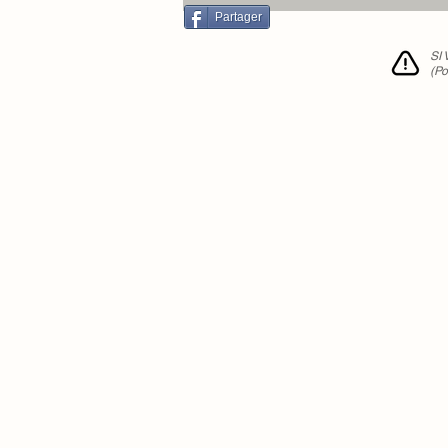
sur le JT 12/13 😍
Partager
SI
(Po