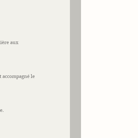
mière aux 
et accompagné le 
e.