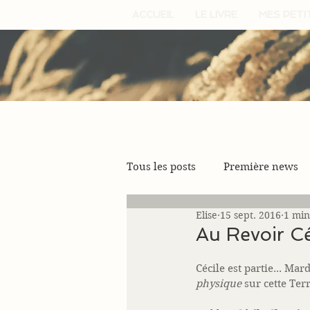
ACCUEIL
LE LIVRE
MES PETI
Tous les posts
Première news
Elise
15 sept. 2016
1 min
Au Revoir Cé
Cécile est partie... Mar
physique
 sur cette Terr