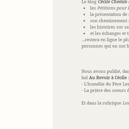
Le blog 
Cécile Chemin 
les 
Pétitions pour
la présentation de 
son cheminement sp
les histoires sur s
et les échanges et
...restera en ligne le 
personnes qui en ont b
Nous avons publié, dan
bel 
Au Revoir à Cécile 
:
- L'homélie du Père Le
- La prière des soeurs 
Et dans la rubrique 
Les