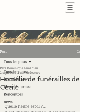
Post
Tous les posts
Père Dominique Lemahieu
Tous les posts
2 sept. 2016
3 min de lecture
Homélie de funérailles de
Première news
Cécile
Revue de presse
Rencontres
news
Quelle heure est-il ?...