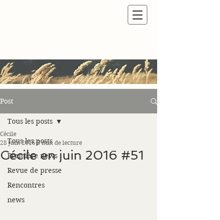
Post
Tous les posts
Cécile
Tous les posts
28 juin 2016
3 min de lecture
Cécile en juin 2016 #51
Première news
Revue de presse
Rencontres
news