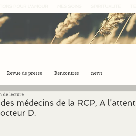
TIONS POUR L'AMOUR
MES SOINS
SPIRITUALITE
TE
Revue de presse
Rencontres
news
n de lecture
n des médecins de la RCP, A l’atten
octeur D.