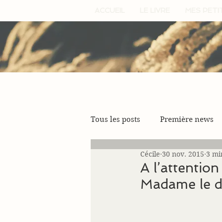
ACCUEIL
LE LIVRE
MES PETI
Tous les posts
Première news
Cécile
30 nov. 2015
3 mi
A l’attentio
Madame le d