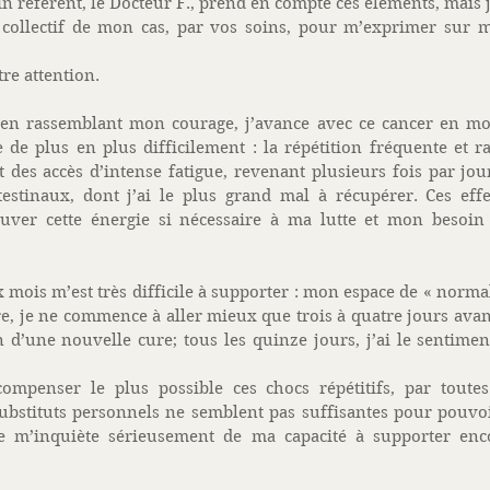
 référent, le Docteur F., prend en compte ces éléments, mais j’
 collectif de mon cas, par vos soins, pour m’exprimer sur 
re attention. 
 en rassemblant mon courage, j’avance avec ce cancer en moi,
 de plus en plus difficilement : la répétition fréquente et 
 des accès d’intense fatigue, revenant plusieurs fois par jou
estinaux, dont j’ai le plus grand mal à récupérer. Ces effet
ver cette énergie si nécessaire à ma lutte et mon besoin d
x mois m’est très difficile à supporter : mon espace de « norma
e, je ne commence à aller mieux que trois à quatre jours avan
n d’une nouvelle cure; tous les quinze jours, j’ai le sentiment
ompenser le plus possible ces chocs répétitifs, par toutes 
stituts personnels ne semblent pas suffisantes pour pouvoir 
je m’inquiète sérieusement de ma capacité à supporter enc