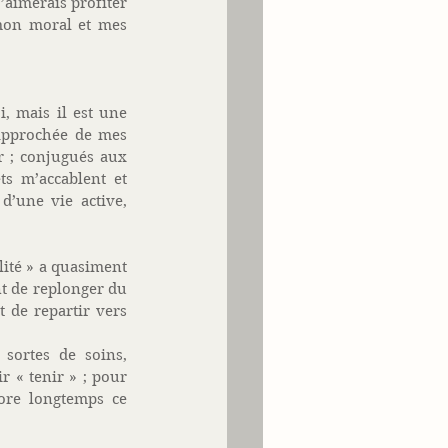
aimerais profiter 
mon moral et mes 
 mais il est une 
rapprochée de mes 
r ; conjugués aux 
s m’accablent et 
’une vie active, 
lité » a quasiment 
t de replonger du 
 de repartir vers 
sortes de soins, 
« tenir » ; pour 
ore longtemps ce 