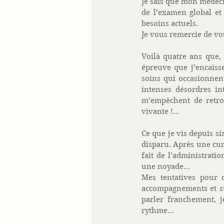
Je sais que mon médecin
de l’examen global et
besoins actuels. 
Je vous remercie de vot
Voilà quatre ans que,
épreuve que j’encaisse
soins qui occasionnent
intenses désordres int
m’empêchent de retrou
vivante !… 
Ce que je vis depuis si
disparu. Après une cur
fait de l’administratio
une noyade… 
Mes tentatives pour c
accompagnements et sub
parler franchement, 
rythme… 