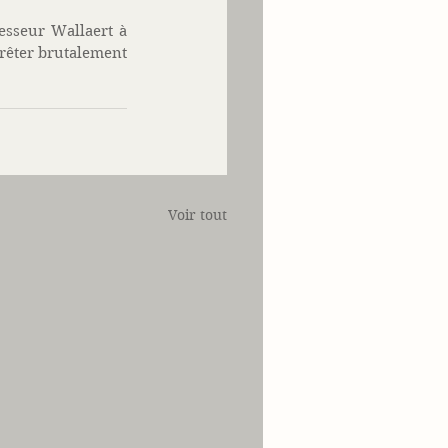
esseur Wallaert à 
rrêter brutalement 
Voir tout