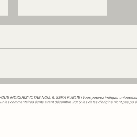
Le Portrait du Jour -
"L'apprentissage du temps
dilaté"
 VOUS INDIQUEZ VOTRE NOM, IL SERA PUBLIE ! Vous pouvez indiquer uniquement 
ur les commentaires écrits avant décembre 2015: les dates d'origine n'ont pas pu ê