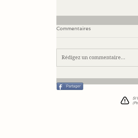
Commentaires
Rédigez un commentaire...
Quand France 3 nous invite
sur le JT 12/13 😍
Partager
SI
(Po