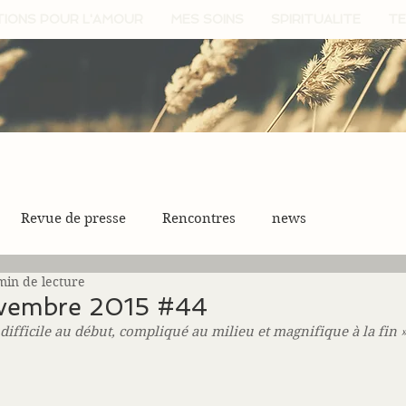
TIONS POUR L'AMOUR
MES SOINS
SPIRITUALITE
TE
Revue de presse
Rencontres
news
min de lecture
ovembre 2015 #44
ifficile au début, compliqué au milieu et magnifique à la fin »