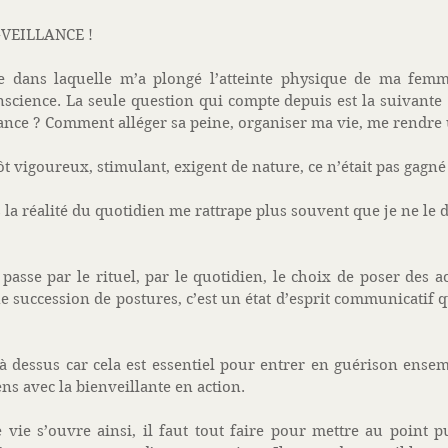
N-VEILLANCE ! 
le dans laquelle m’a plongé l’atteinte physique de ma fem
cience. La seule question qui compte depuis est la suivante 
ance ? Comment alléger sa peine, organiser ma vie, me rendre u
t vigoureux, stimulant, exigent de nature, ce n’était pas gagné
 la réalité du quotidien me rattrape plus souvent que je ne le dé
 passe par le rituel, par le quotidien, le choix de poser des a
e succession de postures, c’est un état d’esprit communicatif q
là dessus car cela est essentiel pour entrer en guérison ensem
s avec la bienveillante en action. 
ie s’ouvre ainsi, il faut tout faire pour mettre au point pu