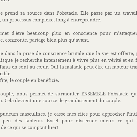
e prend sa source dans l’obstacle. Elle passe par un travail
, un processus complexe, long à entreprendre. 
rmet d’être beaucoup plus en conscience pour m’attaque
le, confronte, partage bien plus qu’avant. 
de dans la prise de conscience brutale que la vie est offerte, p
uisque je recherche intensément à vivre plus en vérité et en f
enfants en sont au cœur. Oui la maladie peut être un moteur tra
ible. 
te, le couple en bénéficie. 
couple, nous permet de surmonter ENSEMBLE l’obstacle qui,
Cela devient une source de grandissement du couple. 
pudeurs masculines, je casse mes rites pour approcher l’inti
un peu des tableurs Excel pour discerner mieux ce qui 
de ce qui se comptait hier! 