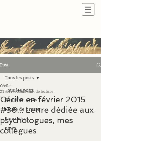
Post
Tous les posts
Cécile
Tous les posts
21 févr. 2015
2 min de lecture
Cécile en février 2015
Première news
#36... Lettre dédiée aux
Revue de presse
psychologues, mes
Rencontres
news
collègues