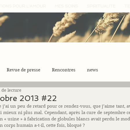
TIONS POUR L'AMOUR
MES SOINS
SPIRITUALITE
TE
Revue de presse
Rencontres
news
 de lecture
ctobre 2013 #22
 j’ai un peu de retard pour ce rendez-vous, que j’aime tant, a
ni mieux ni plus mal. Cependant, après la cure de septembre cel
 « usine » à fabrication de globules blancs avait perdu le mod
 corps humain a-t-il, cette fois, bloqué ? 