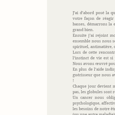
J’ai d’abord posé la q
votre façon de réagi
basses, démarrons la e
grand bien. 
Ensuite j’ai rejoint m
ensemble nous nous som
spirituel, antimatière, 
Lors de cette rencont
l’instinct de vie est 
Nous avons œuvré pour
En plus de l’aide indi
guérisseur que nous av
! 
Chaque jour devient mi
pas, les globules sont 
Un cancer nous oblig
psychologique, affecti
les besoins de notre ê
(ou une autre maladie)