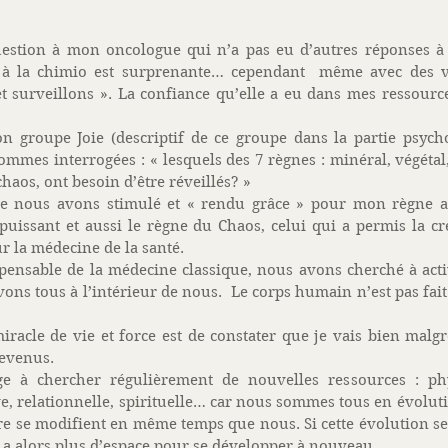
uestion à mon oncologue qui n’a pas eu d’autres réponses à m
r à la chimio est surprenante… cependant  même avec des v
t surveillons ». La confiance qu’elle a eu dans mes ressources
on groupe Joie (descriptif de ce groupe dans la partie psychol
mes interrogées : « lesquels des 7 règnes : minéral, végétal
chaos, ont besoin d’être réveillés? »   
re nous avons stimulé et « rendu grâce » pour mon règne an
si puissant et aussi le règne du Chaos, celui qui a permis la c
 la médecine de la santé. 
spensable de la médecine classique, nous avons cherché à acti
ons tous à l’intérieur de nous.  Le corps humain n’est pas fait
racle de vie et force est de constater que je vais bien malgr
revenus. 
e à chercher régulièrement de nouvelles ressources : phys
ve, relationnelle, spirituelle… car nous sommes tous en évolut
tre se modifient en même temps que nous. Si cette évolution se 
 a alors plus d’espace pour se développer à nouveau. 