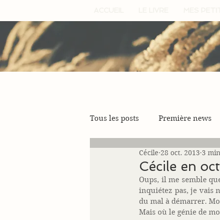
ACCUEIL
LE LIVRE
MES PETI
Tous les posts
Première news
Cécile
28 oct. 2013
3 min
Cécile en o
Oups, il me semble que
inquiétez pas, je vais 
du mal à démarrer. Mon
Mais où le génie de mon