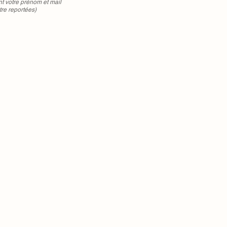
votre prénom et mail
tre reportées)