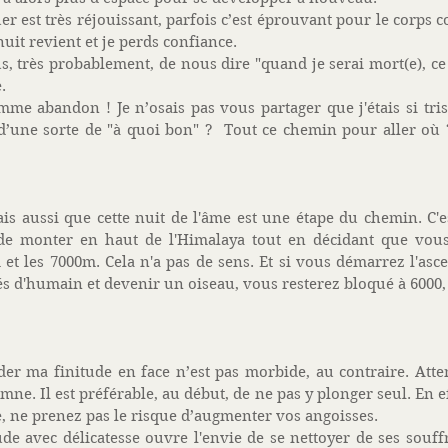
er est très réjouissant, parfois c’est éprouvant pour le corps 
uit revient et je perds confiance.  
us, très probablement, de nous dire "quand je serai mort(e), ce
. 
mme abandon ! Je n’osais pas vous partager que j'étais si tris
d’une sorte de "à quoi bon" ?  Tout ce chemin pour aller où 
is aussi que cette nuit de l'âme est une étape du chemin. C'
de monter en haut de l'Himalaya tout en décidant que vous
m et les 7000m. Cela n'a pas de sens. Et si vous démarrez l'asc
és d'humain et devenir un oiseau, vous resterez bloqué à 6000, 
der ma finitude en face n’est pas morbide, au contraire. Atten
mne. Il est préférable, au début, de ne pas y plonger seul. En 
e, ne prenez pas le risque d’augmenter vos angoisses. 
ude avec délicatesse ouvre l'envie de se nettoyer de ses souf