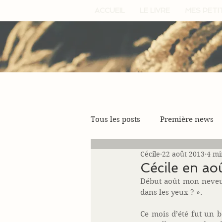
ACCUEIL
LE LIVRE
MES PETI
Tous les posts
Première news
Cécile
22 août 2013
4 mi
Cécile en a
Début août mon neveu 
dans les yeux ? ». 
Ce mois d’été fut un 