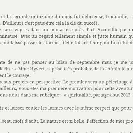
é et la seconde quinzaine du mois fut délicieuse, tranquille, c
D’ailleurs c’est peut-être cela la clé du succès. 
ller aux vêpres dans un monastère près d’ici. Accueillie par u
mineuse, avec un regard tellement simple et juste humain qu’
ont laissé passer les larmes. Cette fois-ci, leur goût fut celui d’
ente de ne pas penser au bilan de septembre mais je me pr
in : « Mme Hyvert, reprise très probable de la chimio à la rent
nt le courage.   
eaux projets en perspective. Le premier sera un pèlerinage à
’ailleurs, vous êtes ma première motivation pour cette aventure
ons nous dans ma rubrique :  « spiritualité, partage aout 2013,
is et laisser couler les larmes avec le même respect que pour l
beau mois d’août. La nature est si belle, l’affection de mes pro