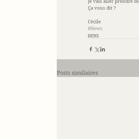
Je vais aller prendre m
Ça vous dit ?  
Cécile
#News
news
Posts similaires