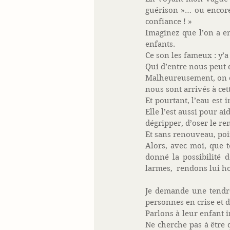
guérison »… ou encore 
confiance ! » 
Imaginez que l’on a en
enfants. 
Ce son les fameux : y’a 
Qui d’entre nous peut 
Malheureusement, on co
nous sont arrivés à cet
Et pourtant, l’eau est 
Elle l’est aussi pour ai
dégripper, d’oser le r
Et sans renouveau, poin
Alors, avec moi, que to
donné la possibilité 
larmes,  rendons lui 
Je demande une tendre
personnes en crise et 
Parlons à leur enfant i
Ne cherche pas à être 