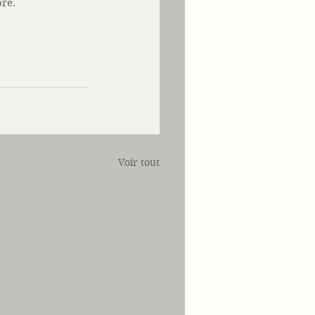
re. 
Voir tout