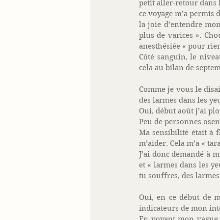
petit aller-retour dan
ce voyage m’a permis de
la joie d’entendre mon
plus de varices ». Chou
anesthésiée « pour rien 
Côté sanguin, le nivea
cela au bilan de septem
Comme je vous le disais
des larmes dans les ye
Oui, début août j’ai pl
Peu de personnes osent 
Ma sensibilité était à 
m’aider. Cela m’a « tara
J’ai donc demandé à mon
et « larmes dans les ye
tu souffres, des larmes
Oui, en ce début de mo
indicateurs de mon int
En voyant mon vague à 