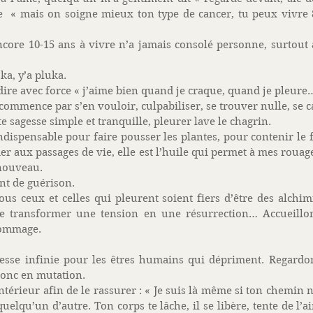
 « mais on soigne mieux ton type de cancer, tu peux vivre 8,
core 10-15 ans à vivre n’a jamais consolé personne, surtout à
ka, y’a pluka. 
dire avec force « j’aime bien quand je craque, quand je pleure
mmence par s’en vouloir, culpabiliser, se trouver nulle, se ca
te sagesse simple et tranquille, pleurer lave le chagrin. 
indispensable pour faire pousser les plantes, pour contenir le 
der aux passages de vie, elle est l’huile qui permet à mes rouage
enouveau. 
t de guérison.   
us ceux et celles qui pleurent soient fiers d’être des alchimis
de transformer une tension en une résurrection… Accueillo
hommage. 
sse infinie pour les êtres humains qui dépriment. Regardo
donc en mutation. 
ntérieur afin de le rassurer : « Je suis là même si ton chemin n
quelqu’un d’autre. Ton corps te lâche, il se libère, tente de l