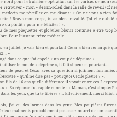
s le nord pour la troisième opération sur les varices de mon œs
 retrouver « mon » dessin-soleil dans la salle de réveil (cf news
 médecin me réveiller en me disant : « On ne vous a rien fai
ette ! Bravo mon corps, tu as bien travaillé. J’ai vite oublié 
» ou plutôt « pour me féliciter ! ». 
u de mes plaquettes et globules blancs continue à être trop b
bre. Pour l’instant, trêve médicale. 
 en juillet, je vais bien et pourtant César a bien remarqué que
ux… » 
ongé dans ce que j’ai appelé « un coup de déprime ». 
utiliser le mot de « déprime », il fait si peur et pourtant… 
fleur de peau et César avec sa question si joliment formulée, a
biscotée » qu’il ne dise pas « pourquoi Cécile pleure ? ». 
 fils de 16 ans quelle différence il voyait entre ces 2 express
ux ». Sa réponse fut rapide et nette : « Maman, c’est simple: P
 dans les yeux que tu te libères »… Effectivement, merci Eliot, c
is, j’ai eu des larmes dans les yeux. Mes paupières furent l
érieur malmené, probablement pas assez nourri de son essenti
l’âme, quelqu’un m’a gentiment dit « regarde devant, aie des