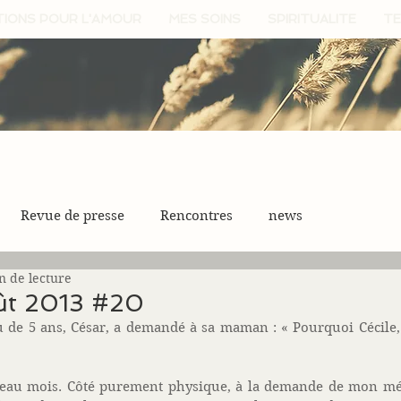
TIONS POUR L'AMOUR
MES SOINS
SPIRITUALITE
TE
Revue de presse
Rencontres
news
n de lecture
oût 2013 #20
de 5 ans, César, a demandé à sa maman : « Pourquoi Cécile, e
beau mois. Côté purement physique, à la demande de mon médec