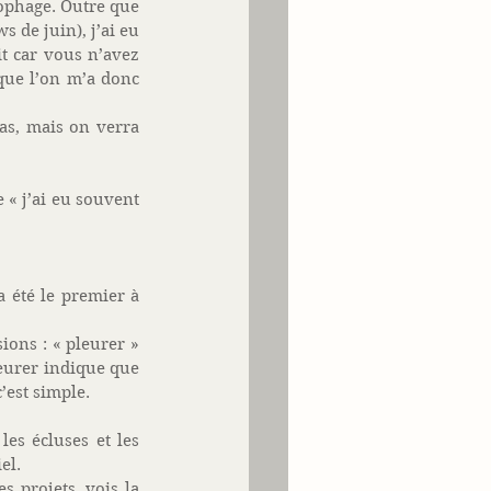
ophage. Outre que 
 de juin), j’ai eu 
t car vous n’avez 
que l’on m’a donc 
as, mais on verra 
 « j’ai eu souvent 
 été le premier à 
ions : « pleurer » 
leurer indique que 
’est simple. 
es écluses et les 
el. 
 projets, vois la 