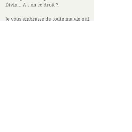
Divin… A-t-on ce droit ? 
Je vous embrasse de toute ma vie qui 
se renouvelle. Gratitude. 
Cécile
#News
news
Voir tout
Posts similaires