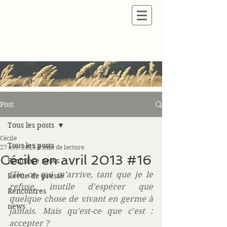
Post
Tous les posts
Cécile
Tous les posts
27 avr. 2013
4 min de lecture
Cécile en avril 2013 #16
Première news
"De ce qui m'arrive, tant que je le 
Revue de presse
refuse, inutile d'espérer que 
Rencontres
quelque chose de vivant en germe à 
news
jamais. Mais qu'est-ce que c'est : 
accepter ?