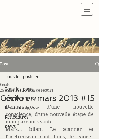
Post
Tous les posts
Cécile
Tous les posts
25 mars 2013
3 min de lecture
Cécile en mars 2013 #15
Première news
Démarrage d’une nouvelle 
Revue de presse
conscience, d’une nouvelle étape de 
Rencontres
mon parcours santé. 
news
Mars… bilan. Le scanner et 
l’osctréoscan sont bons, le cancer 