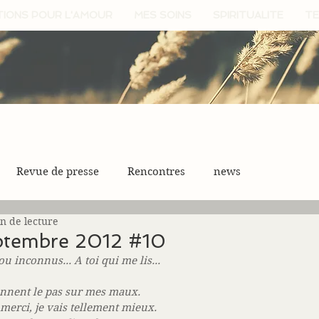
TIONS POUR L'AMOUR
MES SOINS
SPIRITUALITE
TE
Revue de presse
Rencontres
news
n de lecture
eptembre 2012 #10
u inconnus... A toi qui me lis...
nnent le pas sur mes maux. 
merci, je vais tellement mieux. 