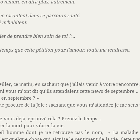
 novembre en dira plus, autrement. 
me racontent dans ce parcours santé.
 m'habitent. 
er de prendre bien soin de toi ?...
temps que cette pétition pour l'amour, toute ma tendresse. 
iller, ce matin, en sachant que j’allais venir à votre rencontre.
rmi vous m’ont dit qu’ils attendaient cette news de septembre…
 en septembre ? » 
 procure de la Joie : sachant que vous m’attendez je me sens 
z vous déjà, éprouvé cela ? Prenez le temps… 
er la mort pour vibrer la vie. 
vieil homme dont je ne retrouve pas le nom,  « La maladie
’est quelque chose qui aiguise le sentiment de la vie. Cette tr