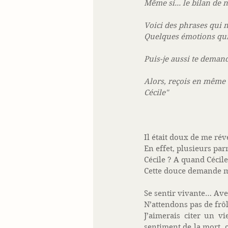
Même si... le bilan de
Voici des phrases qui 
Quelques émotions qui
Puis-je aussi te demand
Alors, reçois en même 
Cécile"
Il était doux de me réve
En effet, plusieurs pa
Cécile ? A quand Cécile
Cette douce demande me
Se sentir vivante… Ave
N’attendons pas de frôl
J’aimerais citer un 
sentiment de la mort, c