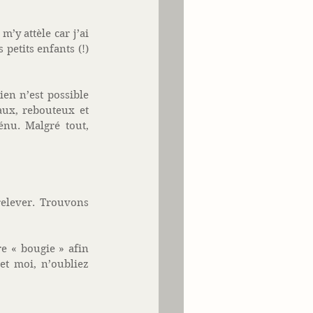
y attèle car j’ai 
etits enfants (!) 
ien n’est possible 
aux, rebouteux et 
nu. Malgré tout, 
elever. Trouvons 
 « bougie » afin 
t moi, n’oubliez 