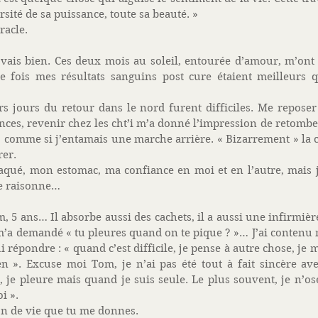
ersité de sa puissance, toute sa beauté. » 
racle. 
 vais bien. Ces deux mois au soleil, entourée d’amour, m’ont f
e fois mes résultats sanguins post cure étaient meilleurs q
s jours du retour dans le nord furent difficiles. Me reposer
nces, revenir chez les cht’i m’a donné l’impression de retomber
comme si j’entamais une marche arrière. « Bizarrement » la c
rer. 
aqué, mon estomac, ma confiance en moi et en l’autre, mais j’a
e raisonne… 
, 5 ans… Il absorbe aussi des cachets, il a aussi une infirmière 
m’a demandé « tu pleures quand on te pique ? »… J’ai contenu
 répondre : « quand c’est difficile, je pense à autre chose, je
n ». Excuse moi Tom, je n’ai pas été tout à fait sincère ave
 je pleure mais quand je suis seule. Le plus souvent, je n’ose
i ». 
n de vie que tu me donnes. 