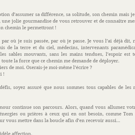
ion d’assumer sa différence, sa solitude, son chemin mais je m’
, une jolie gourmandise de vous retrouver et de connaître mes p
n chemin le permettront ! 
 par où je suis passée, par où je passe. Je vous l’ai déjà dit, r
mis de la terre et du ciel, médecins, intervenants paramédic
les sables mouvants, sans les mains tendues, l’espoir est té
s toute la force que ce chemin me demande de déployer. 
fiers de moi. Oserais-je moi-même l’écrire ? 
 !  
éfis, soyez assuré que nous sommes tous capables de les r
amour continue son parcours. Alors, quand vous allumez votre
énergies ou prières à ceux qui en ont besoin, comme Tom e
our vous mettre dans la boucle afin d’en recevoir aussi… 
idèle affection. 