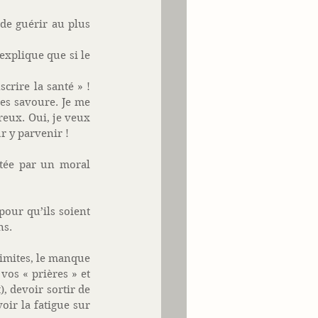
de guérir au plus 
explique que si le 
crire la santé » ! 
les savoure. Je me 
eux. Oui, je veux 
 y parvenir ! 
tée par un moral 
our qu’ils soient 
ns. 
imites, le manque 
os « prières » et 
, devoir sortir de 
ir la fatigue sur 