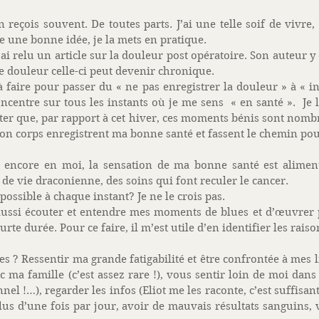
reçois souvent. De toutes parts. J’ai une telle soif de vivre, 
te une bonne idée, je la mets en pratique. 
’ai relu un article sur la douleur post opératoire. Son auteur y 
e douleur celle-ci peut devenir chronique. 
à faire pour passer du « ne pas enregistrer la douleur » à « ins
ncentre sur tous les instants où je me sens  « en santé ».  Je 
ater que, par rapport à cet hiver, ces moments bénis sont nombr
n corps enregistrent ma bonne santé et fassent le chemin pour
 encore en moi, la sensation de ma bonne santé est alimen
de vie draconienne, des soins qui font reculer le cancer. 
possible à chaque instant? Je ne le crois pas. 
aussi écouter et entendre mes moments de blues et d’œuvrer p
te durée. Pour ce faire, il m’est utile d’en identifier les raiso
s ? Ressentir ma grande fatigabilité et être confrontée à mes l
ma famille (c’est assez rare !), vous sentir loin de moi dans v
el !…), regarder les infos (Eliot me les raconte, c’est suffisant)
us d’une fois par jour, avoir de mauvais résultats sanguins, vo