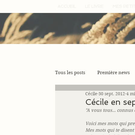
ACCUEIL
LE LIVRE
MES PETI
Tous les posts
Première news
Cécile
30 sept. 2012
4 mi
Cécile en s
"A vous tous... connus o
Voici mes mots qui pre
Mes mots qui te disent 