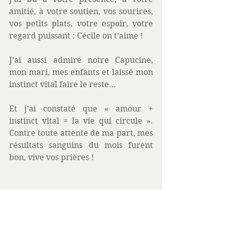
amitié, à votre soutien, vos sourires, 
vos petits plats, votre espoir, votre 
regard puissant : Cécile on t’aime ! 
J’ai aussi admiré notre Capucine, 
mon mari, mes enfants et laissé mon 
instinct vital faire le reste… 
Et j’ai constaté que « amour + 
instinct vital = la vie qui circule ». 
Contre toute attente de ma part, mes 
résultats sanguins du mois furent 
bon, vive vos prières ! 
Quittons nous sur une douce folie, je 
l’oublie un peu trop dans ma 
lassitude. Heureusement mes sœurs 