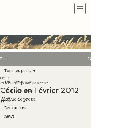
Post
Tous les posts
Cécile
Tous les posts
29 févr. 2012
5 min de lecture
Cécile en Février 2012
Première news
#4
Revue de presse
Rencontres
news