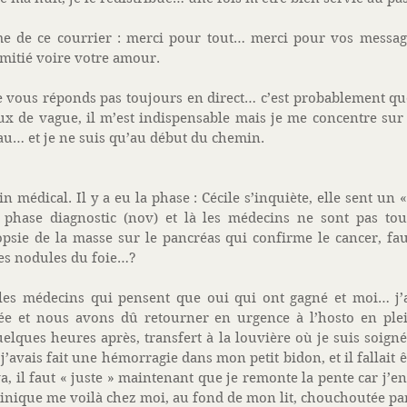
 de ce courrier : merci pour tout… merci pour vos messages
amitié voire votre amour. 
 vous réponds pas toujours en direct… c’est probablement que
ux de vague, il m’est indispensable mais je me concentre sur
’eau… et je ne suis qu’au début du chemin. 
 médical. Il y a eu la phase : Cécile s’inquiète, elle sent un «
la phase diagnostic (nov) et là les médecins ne sont pas tou
opsie de la masse sur le pancréas qui confirme le cancer, faut
les nodules du foie…? 
les médecins qui pensent que oui qui ont gagné et moi… j’ai
sée et nous avons dû retourner en urgence à l’hosto en plei
lques heures après, transfert à la louvière où je suis soignée.
’avais fait une hémorragie dans mon petit bidon, et il fallait êt
a, il faut « juste » maintenant que je remonte la pente car j’e
linique me voilà chez moi, au fond de mon lit, chouchoutée par 