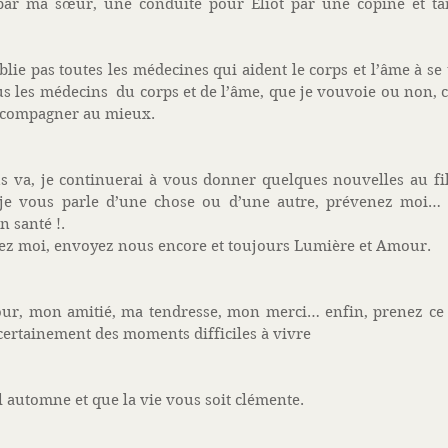
 par ma sœur, une conduite pour Eliot par une copine et tant
lie pas toutes les médecines qui aident le corps et l’âme à se 
us les médecins  du corps et de l’âme, que je vouvoie ou non, c
ccompagner au mieux. 
us va, je continuerai à vous donner quelques nouvelles au fil
je vous parle d’une chose ou d’une autre, prévenez moi… c
 santé !. 
yez moi, envoyez nous encore et toujours Lumière et Amour. 
r, mon amitié, ma tendresse, mon merci… enfin, prenez ce 
certainement des moments difficiles à vivre 
 automne et que la vie vous soit clémente. 