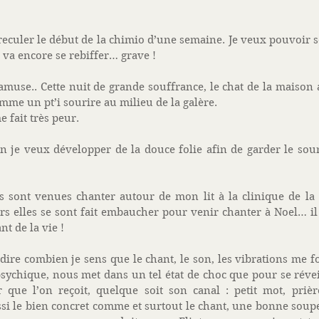
eculer le début de la chimio d’une semaine. Je veux pouvoir sé
 va encore se rebiffer… grave ! 
amuse.. Cette nuit de grande souffrance, le chat de la maison
mme un pt’i sourire au milieu de la galère. 
 fait très peur. 
je veux développer de la douce folie afin de garder le sourir
s sont venues chanter autour de mon lit à la clinique de la 
urs elles se sont fait embaucher pour venir chanter à Noel… il 
nt de la vie ! 
dire combien je sens que le chant, le son, les vibrations me fo
ychique, nous met dans un tel état de choc que pour se réveill
 que l’on reçoit, quelque soit son canal : petit mot, prière
aussi le bien concret comme et surtout le chant, une bonne soup