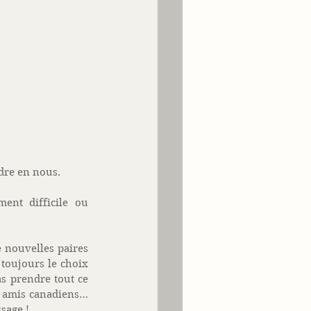
dre en nous. 
nt difficile ou 
 nouvelles paires 
 toujours le choix 
s prendre tout ce 
 amis canadiens… 
sage ! 