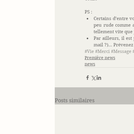
PS :  
Certains d’entre v
peu rude comme an
tellement vite que j
Par ailleurs, il es
mail ?)… Prévenez m
#Vie
#Merci
#Message
Première news
news
Posts similaires