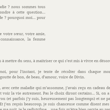
adie ? nous sommes tous 
ondre à cette question… 
de ? pourquoi moi… pour 
e votre sœur, votre amie, 
 connaissance, la femme 
 à mettre du sens, à maitriser ce qui s’est mis à vivre en désor
i, pour l’instant, je tente de récolter dans chaque mome
goutte de bon, de beau, d’amour, voire de Divin. 
 avec cette maladie qui m’assomme, j’avais reçu en cadeau de
 voir la vie autrement. Pas le choix diront certains... Si, on a
rou (et parfois j’y suis, heureusement pas longtemps) et ne pa
t j’en reçois beaucoup, je suis chanceuse comme disent mes
de ma nuit, je le redistribue… une fois m’être bien servie au pas