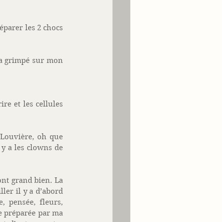
parer les 2 chocs 
 a grimpé sur mon 
e et les cellules 
Louvière, oh que 
y a les clowns de 
nt grand bien. La 
er il y a d’abord 
, pensée, fleurs, 
e préparée par ma 