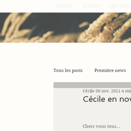
ACCUEIL
LE LIVRE
MES PETI
Tous les posts
Première news
Cécile
30 nov. 2011
4 mi
Cécile en n
Chers vous tous… 