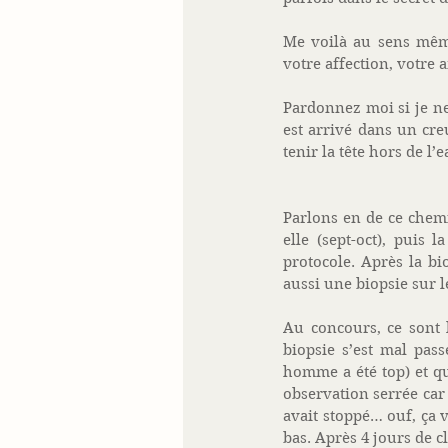
Me voilà au sens même
votre affection, votre 
Pardonnez moi si je ne
est arrivé dans un cre
tenir la tête hors de l
Parlons en de ce chemin
elle (sept-oct), puis 
protocole. Après la bi
aussi une biopsie sur 
Au concours, ce sont 
biopsie s’est mal pas
homme a été top) et que
observation serrée car j
avait stoppé… ouf, ça v
bas. Après 4 jours de c